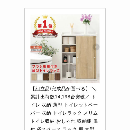
【組立品/完成品が選べる】 ＼
累計出荷数14,198台突破／ ト
イレ 収納 薄型 トイレットペー
パー 収納 トイレラック スリム 
トイレ収納 おしゃれ 収納棚 扉
付 省スペース ラック 棚 木製 