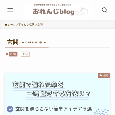
ホーム
暮らし
収納
玄関
玄関
– category –
収納
玄関
玄関