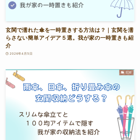
玄関で濡れた傘を一時置きする方法は？｜玄関を濡
らさない簡単アイデア５選。我が家の一時置きも紹
介
2026年4月5日
玄関