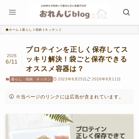
ホーム
暮らし
収納
キッチン
プロテインを正しく保存してス
2026
ッキリ解決！袋ごと保存できる
6/11
オススメ容器は？
2023年8月25日
2026年6月11日
暮らし
収納
キッチン
※当ページのリンクには広告が含まれています。