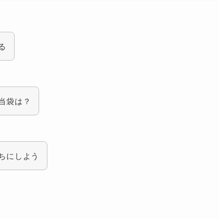
る
当袋は？
ちにしよう