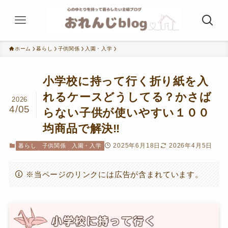
ホーム
暮らし
子供関係
入園・入学
小学校に持って行く折り紙を入
れるケースどうしてる？かさば
2026
4/05
らない子供が使いやすい１００
均商品で解決‼
2025年6月18日
2026年4月5日
暮らし
子供関係
入園・入学
※当ページのリンクには広告が含まれています。