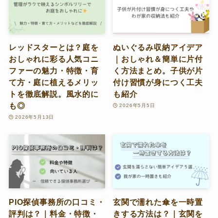
レッドスターとは？庭を
ぬいぐるみ収納アイデア
おしゃれに彩る人気コニ
｜おしゃれ＆簡単に片付
ファーの魅力・特徴・育
く方法まとめ。子供が片
て方・庭に植えるメリッ
付け習慣が身につく工夫
トを徹底解説。風水的に
も紹介
も◎
2026年5月5日
2026年5月13日
PIO探偵事務所の口コミ・
玄関で濡れた傘を一時置
評判は？｜料金・特徴・
きする方法は？｜玄関を