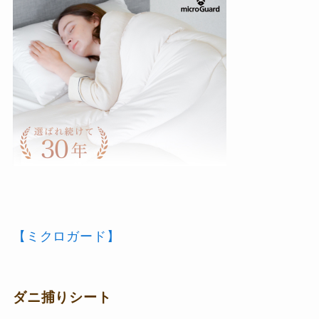
【ミクロガード】
ダニ捕りシート