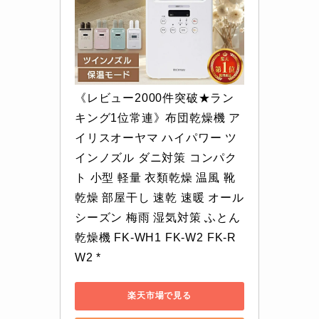
《レビュー2000件突破★ラン
キング1位常連》布団乾燥機 ア
イリスオーヤマ ハイパワー ツ
インノズル ダニ対策 コンパク
ト 小型 軽量 衣類乾燥 温風 靴 
乾燥 部屋干し 速乾 速暖 オール
シーズン 梅雨 湿気対策 ふとん
乾燥機 FK-WH1 FK-W2 FK-R
W2 *
楽天市場で見る