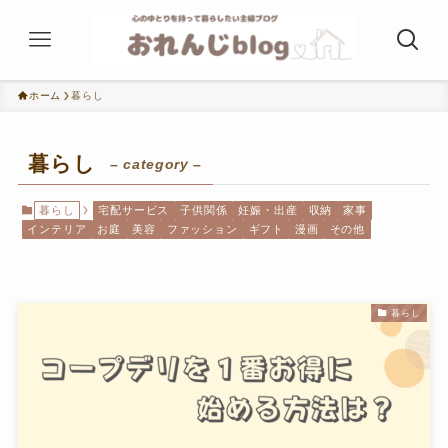
ホーム
暮らし
暮らし
– category –
暮らし
宅配サービス
子供関係
妊娠・出産
収納
家事
インテリア
お庭
美容
ファッション
ギフト
漫画
その他
暮らし