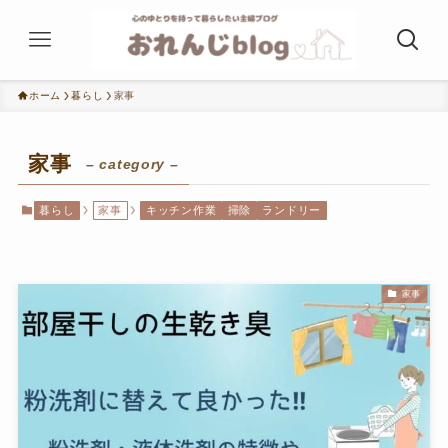
ホーム
暮らし
家事
家事
– category –
暮らし
家事
キッチン作業
掃除
ランドリー
家事